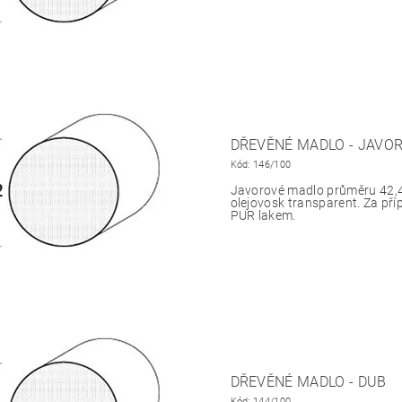
DŘEVĚNÉ MADLO - JAVO
Kód:
146/100
Javorové madlo průměru 42,
olejovosk transparent. Za pří
PUR lakem.
DŘEVĚNÉ MADLO - DUB
Kód:
144/100