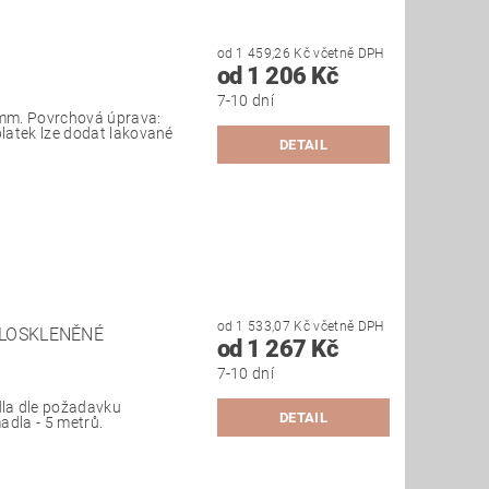
od 1 459,26 Kč včetně DPH
od 1 206 Kč
7-10 dní
mm. Povrchová úprava:
platek lze dodat lakované
DETAIL
od 1 533,07 Kč včetně DPH
LOSKLENĚNÉ
od 1 267 Kč
7-10 dní
la dle požadavku
DETAIL
adla - 5 metrů.