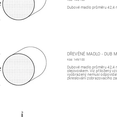
Dubové madlo průměru 42,4
DŘEVĚNÉ MADLO - DUB 
Kód:
149/100
Dubové madlo průměru 42,4 
olejovoskem. Viz přiložený v
vyobrazený nemusí odpovídat
zkreslování zobrazovacího zař