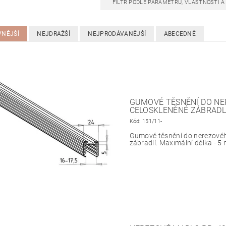
FILTR PODLE PARAMETRŮ, VLASTNOSTÍ 
VNĚJŠÍ
NEJDRAŽŠÍ
NEJPRODÁVANĚJŠÍ
ABECEDNĚ
GUMOVÉ TĚSNĚNÍ DO NE
CELOSKLENĚNÉ ZÁBRADL
Kód:
151/11-
Gumové těsnění do nerezovéh
zábradlí. Maximální délka - 5 