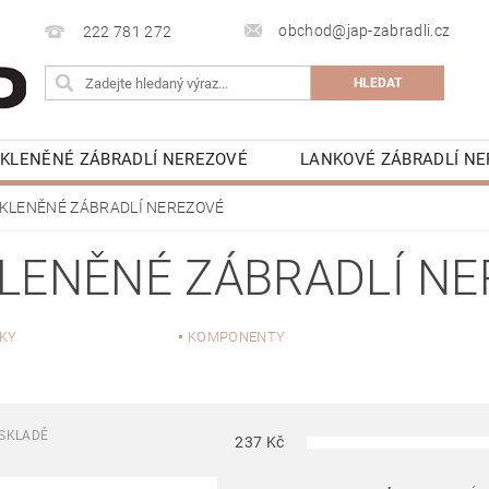
obchod@jap-zabradli.cz
222 781 272
KLENĚNÉ ZÁBRADLÍ NEREZOVÉ
LANKOVÉ ZÁBRADLÍ N
UZSKÁ OKNA ZÁBRADLÍ
VCHODOVÉ STŘÍŠKY SKLENĚN
KLENĚNÉ ZÁBRADLÍ NEREZOVÉ
NAPIŠTE NÁM
KONTAKTY
KE STAŽENÍ
LENĚNÉ ZÁBRADLÍ N
KY
KOMPONENTY
SKLADĚ
237
Kč