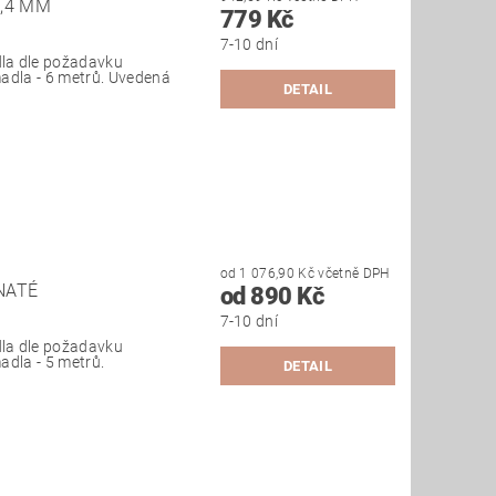
2,4 MM
779 Kč
7-10 dní
la dle požadavku
adla - 6 metrů. Uvedená
DETAIL
od 1 076,90 Kč včetně DPH
NATÉ
od 890 Kč
7-10 dní
la dle požadavku
adla - 5 metrů.
DETAIL