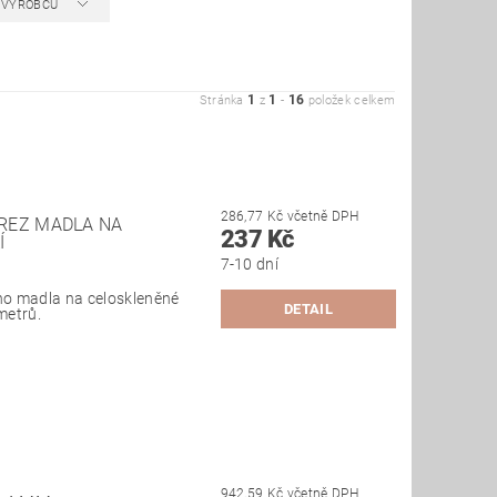
A VÝROBCŮ
1
1
16
Stránka
z
-
položek celkem
286,77 Kč včetně DPH
REZ MADLA NA
237 Kč
Í
7-10 dní
o madla na celoskleněné
DETAIL
metrů.
942,59 Kč včetně DPH