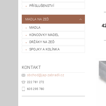
PŘÍSLUŠENSTVÍ
MADLA NA ZEĎ
MADLA
KONCOVKY MADEL
DRŽÁKY NA ZEĎ
SPOJKY A KOLÍNKA
KONTAKT
obchod
@
jap-zabradli.cz
222 781 272
605 295 780