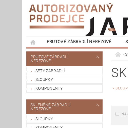
PRUTOVÉ ZÁBRADLÍ NEREZOVÉ
S
HRANATÉ ZÁBRADLÍ NEREZOVÉ
FRANCO
S
PRUTOVÉ ZÁBRADLÍ
NEREZOVÉ
MADLA NA ZEĎ
OBCHODNÍ PODMÍNKY
SK
SETY ZÁBRADLÍ
SLOUPKY
KOMPONENTY
SLOUP
SKLENĚNÉ ZÁBRADLÍ
NEREZOVÉ
NA 
SLOUPKY
KOMPONENTY