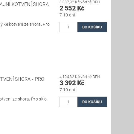
3 087,92 Kč včetně DPH
AJNÍ KOTVENÍ SHORA
2 552 Kč
7-10 dní
ý ke kotvení ze shora. Pro
4 104,32 Kč včetně DPH
TVENÍ SHORA - PRO
3 392 Kč
7-10 dní
tvení ze shora. Pro sklo.