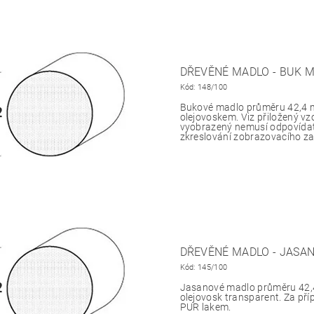
DŘEVĚNÉ MADLO - BUK 
Kód:
148/100
Bukové madlo průměru 42,4 
olejovoskem. Viz přiložený v
vyobrazený nemusí odpovídat
zkreslování zobrazovacího zař
DŘEVĚNÉ MADLO - JASA
Kód:
145/100
Jasanové madlo průměru 42,
olejovosk transparent. Za pří
PUR lakem.