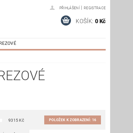
|
PŘIHLÁŠENÍ
REGISTRACE
KOŠÍK:
0 Kč
EREZOVÉ
É
KOMPONENTY
EREZOVÉ
POLOŽEK K ZOBRAZENÍ:
16
9315
Kč