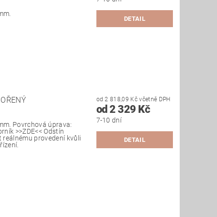
 mm.
DETAIL
MOŘENÝ
od 2 818,09 Kč včetně DPH
od 2 329 Kč
7-10 dní
mm. Povrchová úprava:
zorník >>ZDE<< Odstín
 reálnému provedení kvůli
DETAIL
ízení.