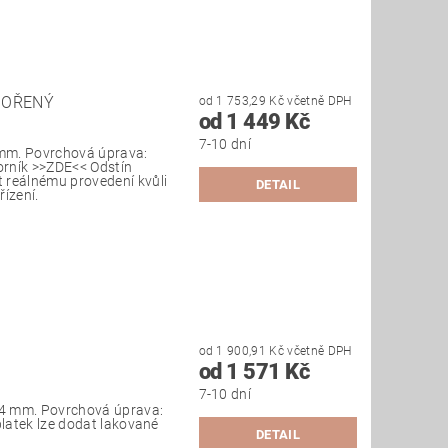
MOŘENÝ
od 1 753,29 Kč včetně DPH
od 1 449 Kč
7-10 dní
mm. Povrchová úprava:
zorník >>ZDE<< Odstín
 reálnému provedení kvůli
DETAIL
ízení.
od 1 900,91 Kč včetně DPH
N
od 1 571 Kč
7-10 dní
4 mm. Povrchová úprava:
platek lze dodat lakované
DETAIL