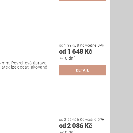
od 1 994,08 Kč včetně DPH
R
od 1 648 Kč
7-10 dní
4 mm. Povrchová úprava:
platek lze dodat lakované
DETAIL
od 2 524,06 Kč včetně DPH
od 2 086 Kč
7-10 dní