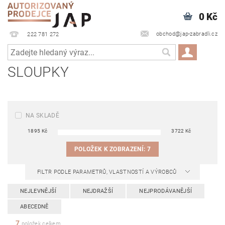
0 Kč
obchod@jap-zabradli.cz
222 781 272
SLOUPKY
NA SKLADĚ
1895
Kč
3722
Kč
POLOŽEK K ZOBRAZENÍ:
7
FILTR PODLE PARAMETRŮ, VLASTNOSTÍ A VÝROBCŮ
NEJLEVNĚJŠÍ
NEJDRAŽŠÍ
NEJPRODÁVANĚJŠÍ
ABECEDNĚ
7
položek celkem