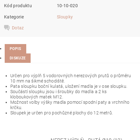
Kód produktu
10-10-020
Kategorie
Sloupky
Dotaz
POPIS
DISKUZE
Určen pro výplň 5 vodorovných nerezových prutů o průměru
10 mm na šikmé schodiště.
Pata sloupku boční kulatá, uložení madla je v ose sloupku.
Součástí sloupku jsou i šroubky do madla a 2 ks
kloboukových matek M12.
Možnost volby výšky madla pomocí spodní paty a vrchního
krčku.
Sloupek je určen pro pochůzné plochy do 12 metrů.