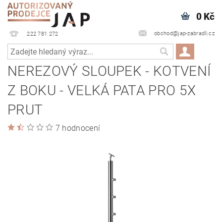
0 Kč
obchod@jap-zabradli.cz
222 781 272
NEREZOVÝ SLOUPEK - KOTVENÍ
Z BOKU - VELKÁ PATA PRO 5X
PRUT
7 hodnocení