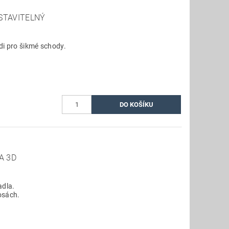
STAVITELNÝ
di pro šikmé schody.
A 3D
dla.
osách.