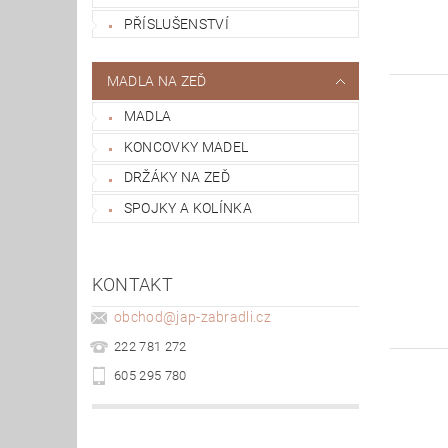
PŘÍSLUŠENSTVÍ
MADLA NA ZEĎ
MADLA
KONCOVKY MADEL
DRŽÁKY NA ZEĎ
SPOJKY A KOLÍNKA
KONTAKT
obchod
@
jap-zabradli.cz
222 781 272
605 295 780