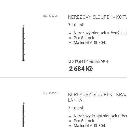
Kód:
10-10-061
NEREZOVÝ SLOUPEK - KOTV
7-10 dní
Nerezový sloupek určený ke k
Pro 5 lanek.
Materiál AISI 304.
3 247,64 Kč včetně DPH
2 684 Kč
Kód:
10-10-062
NEREZOVÝ SLOUPEK - KRAJ
LANKA
7-10 dní
Nerezový krajní sloupek urče
Pro 5 lanek.
Materiál AISI 304.