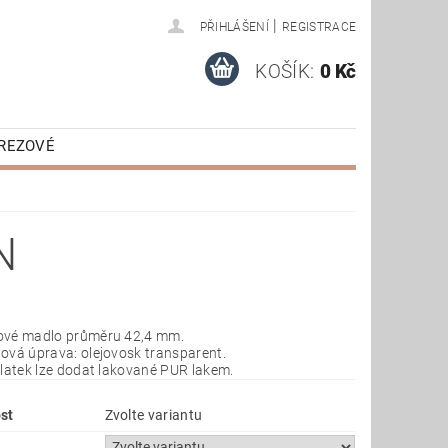
|
PŘIHLÁŠENÍ
REGISTRACE
KOŠÍK:
0 Kč
EREZOVÉ
É
KOMPONENTY
N
vé madlo průměru 42,4 mm.
ová úprava: olejovosk transparent.
platek lze dodat lakované PUR lakem.
st
Zvolte variantu