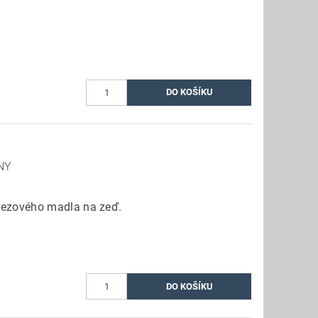
NY
rezového madla na zeď.