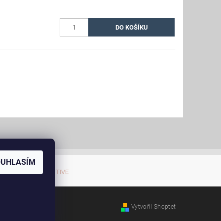
OUHLASÍM
zárubně AKTIVE EMOTIVE
Vytvořil Shoptet