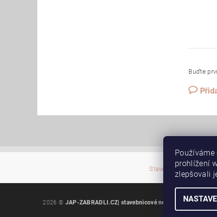
Buďte prvn
Přid
Používáme 
prohlížení 
|
Stavební pouzdra JAP
zlepšovali 
NASTAVE
2026 ©
JAP-ZABRADLI.CZ| stavebnicové nerez. zábradlí
, všec