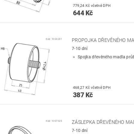
779,24 Kč včetně DPH
644 Kč
Kód:
10-04-201
PROPOJKA DŘEVĚNÉHO M
7-10 dní
Spojka dřevěného madla prů
468,27 Kč včetně DPH
387 Kč
Kód:
10-07-025
ZÁSLEPKA DŘEVĚNÉHO MA
7-10 dní