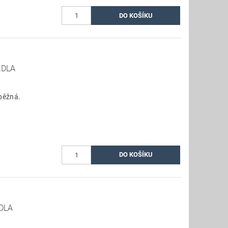
ADLA
běžná.
DLA