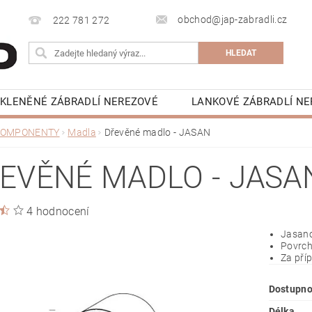
obchod@jap-zabradli.cz
222 781 272
KLENĚNÉ ZÁBRADLÍ NEREZOVÉ
LANKOVÉ ZÁBRADLÍ N
UZSKÁ OKNA ZÁBRADLÍ
VCHODOVÉ STŘÍŠKY SKLENĚN
OMPONENTY
Madla
Dřevěné madlo - JASAN
NAPIŠTE NÁM
KONTAKTY
KE STAŽENÍ
EVĚNÉ MADLO - JASA
4 hodnocení
Jasano
Povrch
Za pří
Dostupno
Délka