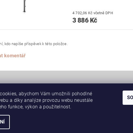
4 702,06 Kč včetně DPH
3 886 Kč
í, kdo napíše příspěvek k této položce.
at komentář
cookies, abychom Vám umožnili pohodlné
S
webu a díky analýze provozu webu neustále
|
|
SAPELI posuvné dveře do pouzdra JAP
Schody, schodiště
JAP skryté 
jeho funkce, výkon a použitelnost.
NÍ
hna práva vyhrazena