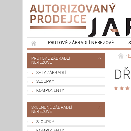
PRUTOVÉ ZÁBRADLÍ NEREZOVÉ
S
HRANATÉ ZÁBRADLÍ NEREZOVÉ
FRANCO
K
PRUTOVÉ ZÁBRADLÍ
NEREZOVÉ
MADLA NA ZEĎ
OBCHODNÍ PODMÍNKY
DŘ
SETY ZÁBRADLÍ
SLOUPKY
KOMPONENTY
SKLENĚNÉ ZÁBRADLÍ
NEREZOVÉ
SLOUPKY
KOMPONENTY