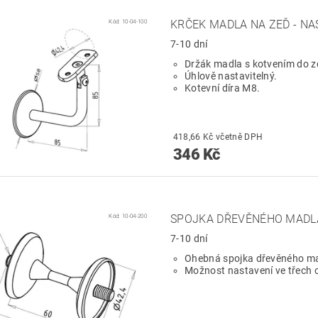
Kód:
10-04-100
KRČEK MADLA NA ZEĎ - NA
7-10 dní
Držák madla s kotvením do z
Úhlově nastavitelný.
Kotevní díra M8.
418,66 Kč včetně DPH
346 Kč
Kód:
10-04-200
SPOJKA DŘEVĚNÉHO MADL
7-10 dní
Ohebná spojka dřevěného ma
Možnost nastavení ve třech 