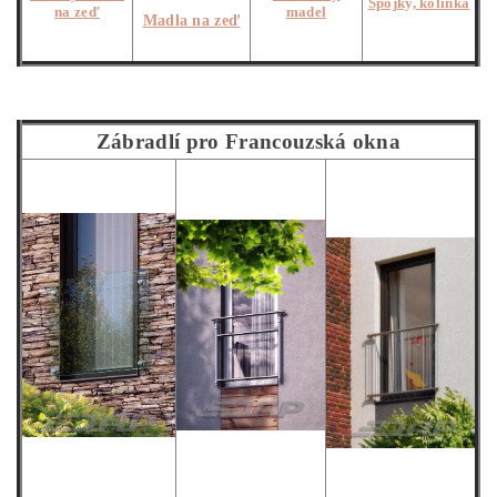
Spojky, kolínka
na zeď
madel
Madla na zeď
Zábradlí pro Francouzská okna