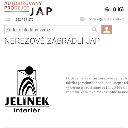
0 Kč
obchod@jap-zabradli.cz
222 781 272
NEREZOVÉ ZÁBRADLÍ JAP
Dodáváme kvalitní nerezové zábradlí 
údržba je velmi jednoduchá, stejně ta
výběrem a nebráníme se i individuál
zábradlí Vám také rádi ochotně namon