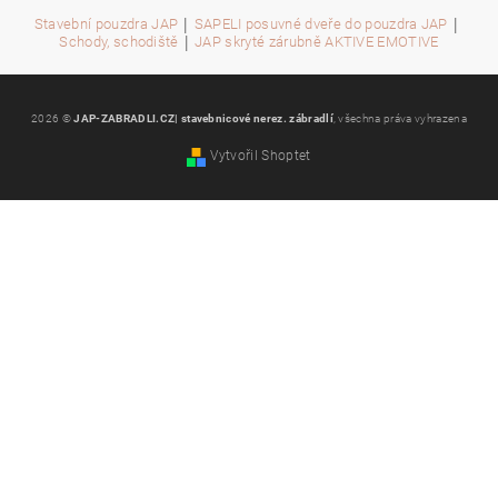
|
|
Stavební pouzdra JAP
SAPELI posuvné dveře do pouzdra JAP
|
Schody, schodiště
JAP skryté zárubně AKTIVE EMOTIVE
2026 ©
JAP-ZABRADLI.CZ| stavebnicové nerez. zábradlí
, všechna práva vyhrazena
Vytvořil Shoptet