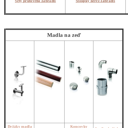
Sety prutového zábradlí
Sloupky nerez zábradlí
Madla na zeď
Držáky madla
Koncovky