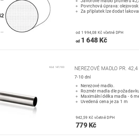
Javorové madlo průměru 42
Povrchová úprava: olejovosk
Za příplatek lze dodat lakov
od 1 994,08 Kč včetně DPH
1 648 Kč
od
Kód:
147/100
NEREZOVÉ MADLO PR. 42,
7-10 dní
Nerezové madlo.
Rozměr madla dle požadavku
Maximální délka madla - 6 me
Uvedená cena je za 1 m
942,59 Kč včetně DPH
779 Kč