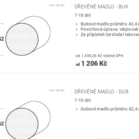
Kód:
143/100
DŘEVĚNÉ MADLO - BUK
7-10 dní
Bukové madlo průměru 42,4
Povrchová úprava: olejovosk
Za příplatek lze dodat lakov
od 1 459,26 Kč včetně DPH
1 206 Kč
od
Kód:
144/100
DŘEVĚNÉ MADLO - DUB
7-10 dní
Dubové madlo průměru 42,4