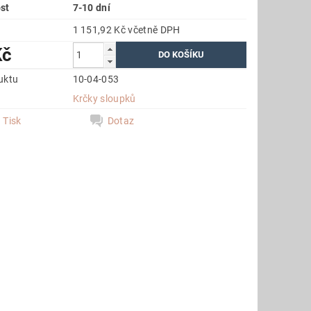
st
7-10 dní
1 151,92 Kč včetně DPH
Kč
uktu
10-04-053
e
Krčky sloupků
Tisk
Dotaz