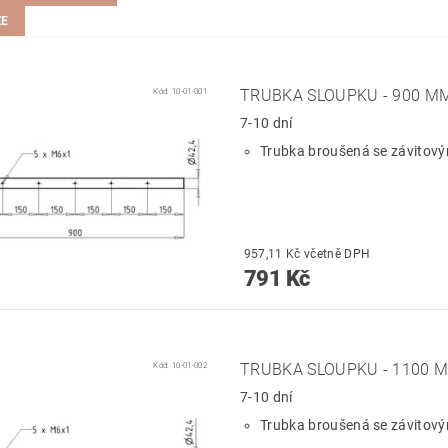
ZE
Kód:
10-01-001
TRUBKA SLOUPKU - 900 M
7-10 dní
Trubka broušená se závitov
957,11 Kč včetně DPH
791 Kč
Kód:
10-01-002
TRUBKA SLOUPKU - 1100 
7-10 dní
Trubka broušená se závitov