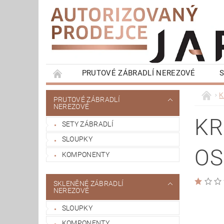
PRUTOVÉ ZÁBRADLÍ NEREZOVÉ
S
HRANATÉ ZÁBRADLÍ NEREZOVÉ
FRANCO
K
PRUTOVÉ ZÁBRADLÍ
NEREZOVÉ
MADLA NA ZEĎ
OBCHODNÍ PODMÍNKY
KR
SETY ZÁBRADLÍ
SLOUPKY
OS
KOMPONENTY
SKLENĚNÉ ZÁBRADLÍ
NEREZOVÉ
SLOUPKY
KOMPONENTY