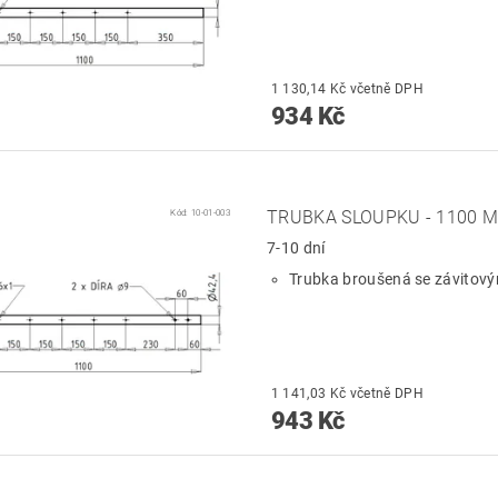
1 130,14 Kč včetně DPH
934 Kč
Kód:
10-01-003
TRUBKA SLOUPKU - 1100 M
7-10 dní
Trubka broušená se závitov
1 141,03 Kč včetně DPH
943 Kč