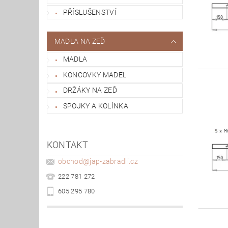
PŘÍSLUŠENSTVÍ
MADLA NA ZEĎ
MADLA
KONCOVKY MADEL
DRŽÁKY NA ZEĎ
SPOJKY A KOLÍNKA
KONTAKT
obchod
@
jap-zabradli.cz
222 781 272
605 295 780