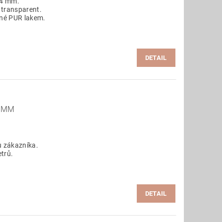
,4 mm.
 transparent.
ané PUR lakem.
DETAIL
4 MM
 zákazníka.
trů.
DETAIL