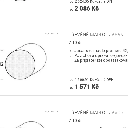
od 2 524,06 Kč včetně DPH
2 086 Kč
od
Kód:
145/100
DŘEVĚNÉ MADLO - JASAN
7-10 dní
Jasanové madlo průměru 42
Povrchová úprava: olejovosk
Za příplatek lze dodat lakov
od 1 900,91 Kč včetně DPH
1 571 Kč
od
Kód:
146/100
DŘEVĚNÉ MADLO - JAVOR
7-10 dní