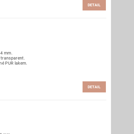
DETAIL
,4 mm.
 transparent.
ané PUR lakem.
DETAIL