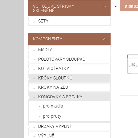
VCHODOVÉ STŘÍŠKY
DISKU
SKLENĚNÉ
SETY
KOMPONENTY
MADLA
POLOTOVARY SLOUPKŮ
KOTVÍCÍ PATKY
KRČKY SLOUPKŮ
KRČKY NA ZEĎ
KONCOVKY A SPOJKY
pro madla
pro pruty
DRŽÁKY VÝPLNÍ
VÝPLNĚ