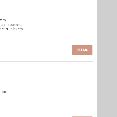
 mm.
 transparent.
ané PUR lakem.
DETAIL
 mm.