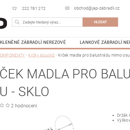
obchod@jap-zabradli.cz
222 781 272
KLENĚNÉ ZÁBRADLÍ NEREZOVÉ
LANKOVÉ ZÁBRADLÍ N
UZSKÁ OKNA ZÁBRADLÍ
VCHODOVÉ STŘÍŠKY SKLENĚN
OMPONENTY
Krčky sloupků
Krček madla pro balustrádu mimo osu 
NAPIŠTE NÁM
KONTAKTY
KE STAŽENÍ
ČEK MADLA PRO BAL
U - SKLO
2 hodnocení
Držák 
Výškov