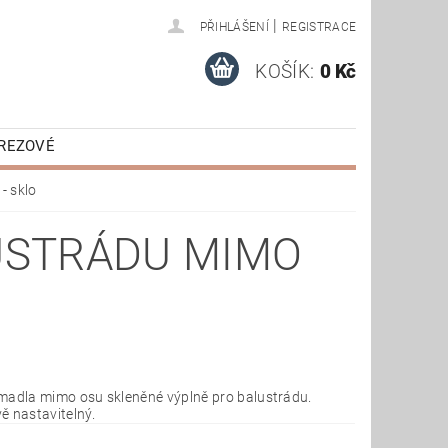
|
PŘIHLÁŠENÍ
REGISTRACE
KOŠÍK:
0 Kč
EREZOVÉ
É
KOMPONENTY
- sklo
USTRÁDU MIMO
madla mimo osu skleněné výplně pro balustrádu.
ě nastavitelný.