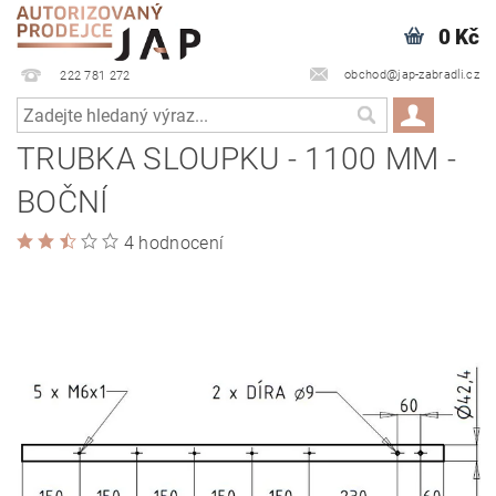
0 Kč
obchod@jap-zabradli.cz
222 781 272
TRUBKA SLOUPKU - 1100 MM -
BOČNÍ
4 hodnocení