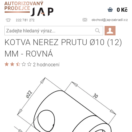
0 Kč
obchod@jap-zabradli.cz
222 781 272
KOTVA NEREZ PRUTU Ø10 (12)
MM - ROVNÁ
2 hodnocení