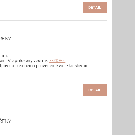
DETAIL
ŘENÝ
 mm.
em. Viz přiložený vzorník
>>ZDE<<
povídat reálnému provedení kvůli zkreslování
DETAIL
ŘENÝ