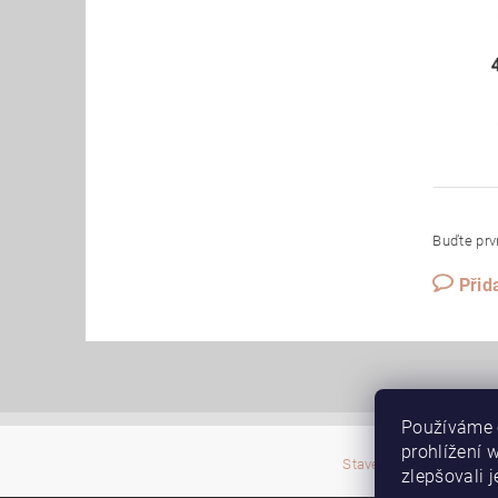
Buďte prvn
Přid
Používáme 
prohlížení 
|
Stavební pouzdra JAP
zlepšovali 