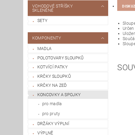
VCHODOVÉ STŘÍŠKY
DISKU
SKLENĚNÉ
SETY
Sloupe
Určen
Uložen
KOMPONENTY
Součás
Sloupe
MADLA
POLOTOVARY SLOUPKŮ
SOU
KOTVÍCÍ PATKY
KRČKY SLOUPKŮ
KRČKY NA ZEĎ
KONCOVKY A SPOJKY
pro madla
pro pruty
DRŽÁKY VÝPLNÍ
VÝPLNĚ