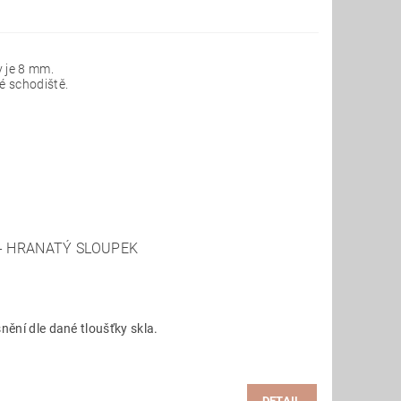
y je 8 mm.
é schodiště.
 - HRANATÝ SLOUPEK
snění dle dané tloušťky skla.
DETAIL