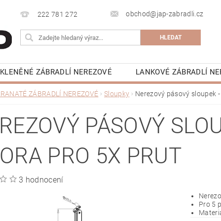
obchod@jap-zabradli.cz
222 781 272
KLENĚNÉ ZÁBRADLÍ NEREZOVÉ
LANKOVÉ ZÁBRADLÍ N
UZSKÁ OKNA ZÁBRADLÍ
VCHODOVÉ STŘÍŠKY SKLENĚN
RANATÉ ZÁBRADLÍ NEREZOVÉ
Sloupky
Nerezový pásový sloupek - 
NAPIŠTE NÁM
KONTAKTY
KE STAŽENÍ
REZOVÝ PÁSOVÝ SLOU
ORA PRO 5X PRUT
3 hodnocení
Nerezo
Pro 5 p
Materiá