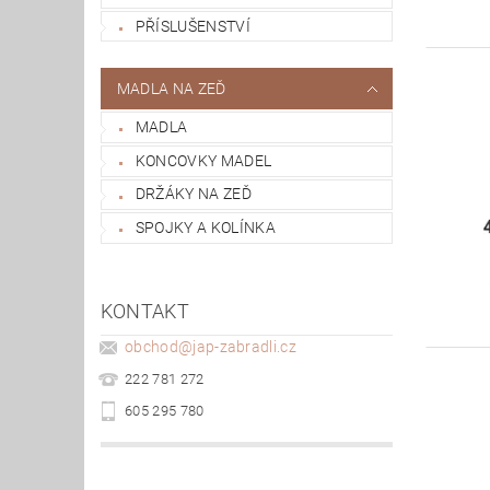
PŘÍSLUŠENSTVÍ
MADLA NA ZEĎ
MADLA
KONCOVKY MADEL
DRŽÁKY NA ZEĎ
SPOJKY A KOLÍNKA
KONTAKT
obchod
@
jap-zabradli.cz
222 781 272
605 295 780