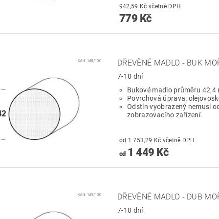
942,59 Kč včetně DPH
779 Kč
Kód:
148/100
DŘEVĚNÉ MADLO - BUK MO
7-10 dní
Bukové madlo průměru 42,4
Povrchová úprava: olejovosk
Odstín vyobrazený nemusí od
zobrazovacího zařízení.
od 1 753,29 Kč včetně DPH
1 449 Kč
od
Kód:
149/100
DŘEVĚNÉ MADLO - DUB MO
7-10 dní