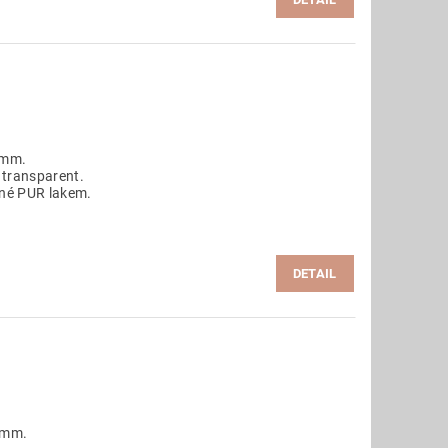
 mm.
 transparent.
ané PUR lakem.
DETAIL
 mm.