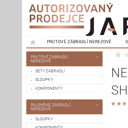
PRUTOVÉ ZÁBRADLÍ NEREZOVÉ
S
HRANATÉ ZÁBRADLÍ NEREZOVÉ
FRANCO
H
PRUTOVÉ ZÁBRADLÍ
NEREZOVÉ
MADLA NA ZEĎ
OBCHODNÍ PODMÍNKY
NE
SETY ZÁBRADLÍ
SLOUPKY
SH
KOMPONENTY
SKLENĚNÉ ZÁBRADLÍ
NEREZOVÉ
SLOUPKY
KOMPONENTY