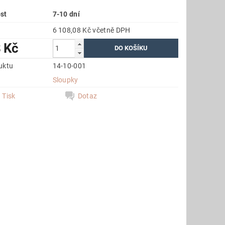
st
7-10 dní
6 108,08 Kč včetně DPH
 Kč
uktu
14-10-001
e
Sloupky
Tisk
Dotaz