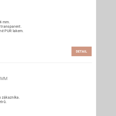
,4 mm.
 transparent.
ané PUR lakem.
DETAIL
4 MM
 zákazníka.
trů.