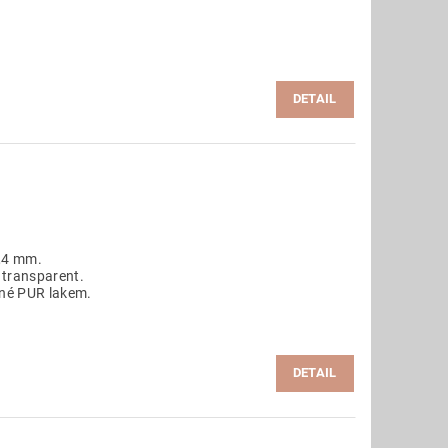
DETAIL
,4 mm.
 transparent.
ané PUR lakem.
DETAIL