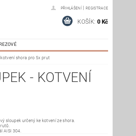
|
PŘIHLÁŠENÍ
REGISTRACE
KOŠÍK:
0 Kč
EREZOVÉ
É
KOMPONENTY
kotvení shora pro 5x prut
PEK - KOTVENÍ
vý sloupek určený ke kotvení ze shora.
rutů.
l AISI 304.