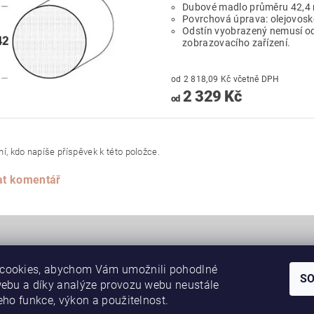
Dubové madlo průměru 42,4
Povrchová úprava: olejovoske
Odstín vyobrazený nemusí od
zobrazovacího zařízení.
od 2 818,09 Kč včetně DPH
2 329 Kč
od
í, kdo napíše příspěvek k této položce.
at komentář
cookies, abychom Vám umožnili pohodlné
S
webu a díky analýze provozu webu neustále
|
|
SAPELI posuvné dveře do pouzdra JAP
Schody, schodiště
JAP skryté 
jeho funkce, výkon a použitelnost.