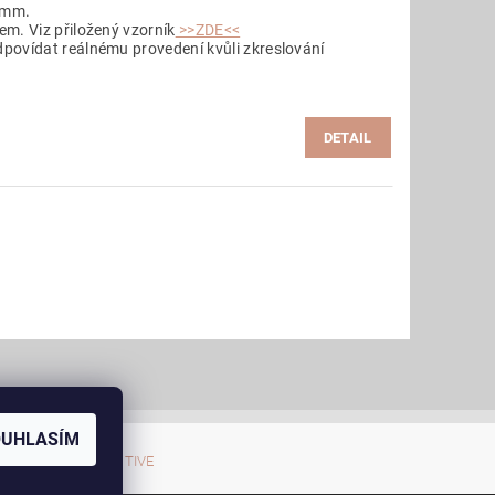
 mm.
m. Viz přiložený vzorník
>>ZDE<<
povídat reálnému provedení kvůli zkreslování
DETAIL
OUHLASÍM
zárubně AKTIVE EMOTIVE