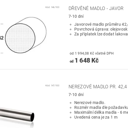
Kód:
146/100
DŘEVĚNÉ MADLO - JAVOR
7-10 dní
Javorové madlo průměru 42
Povrchová úprava: olejovosk
Za příplatek lze dodat lakov
od 1 994,08 Kč včetně DPH
1 648 Kč
od
Kód:
147/100
NEREZOVÉ MADLO PR. 42,
7-10 dní
Nerezové madlo.
Rozměr madla dle požadavku
Maximální délka madla - 6 me
Uvedená cena je za 1 m