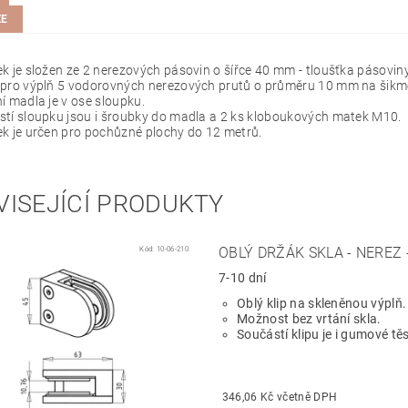
ZE
k je složen ze 2 nerezových pásovin o šířce 40 mm - tloušťka pásovin
 pro výplň 5 vodorovných nerezových prutů o průměru 10 mm na šikm
í madla je v ose sloupku.
tí sloupku jsou i šroubky do madla a 2 ks kloboukových matek M10.
k je určen pro pochůzné plochy do 12 metrů.
VISEJÍCÍ PRODUKTY
Kód:
10-06-210
OBLÝ DRŽÁK SKLA - NEREZ
7-10 dní
Oblý klip na skleněnou výplň.
Možnost bez vrtání skla.
Součástí klipu je i gumové tě
346,06 Kč včetně DPH