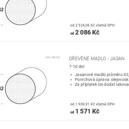
od 2 524,06 Kč včetně DPH
2 086 Kč
od
Kód:
145/100
DŘEVĚNÉ MADLO - JASAN
7-10 dní
Jasanové madlo průměru 42
Povrchová úprava: olejovosk
Za příplatek lze dodat lakov
od 1 900,91 Kč včetně DPH
1 571 Kč
od