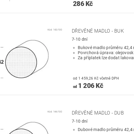
286 Kč
Kód:
143/100
DŘEVĚNÉ MADLO - BUK
7-10 dní
Bukové madlo průměru 42,4
Povrchová úprava: olejovosk
Za příplatek lze dodat lakov
od 1 459,26 Kč včetně DPH
1 206 Kč
od
Kód:
144/100
DŘEVĚNÉ MADLO - DUB
7-10 dní
Dubové madlo průměru 42,4