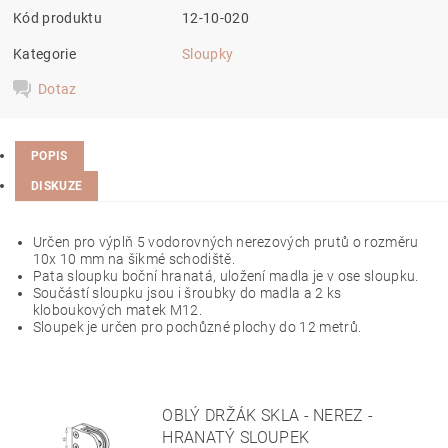
Kód produktu
12-10-020
Kategorie
Sloupky
Dotaz
POPIS
DISKUZE
Určen pro výplň 5 vodorovných nerezových prutů o rozměru
10x 10 mm na šikmé schodiště.
Pata sloupku boční hranatá, uložení madla je v ose sloupku.
Součástí sloupku jsou i šroubky do madla a 2 ks
kloboukových matek M12.
Sloupek je určen pro pochůzné plochy do 12 metrů.
OBLÝ DRŽÁK SKLA - NEREZ -
HRANATÝ SLOUPEK