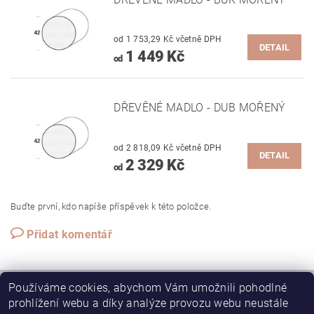
od 1 753,29 Kč včetně DPH
DETAIL
1 449 Kč
od
DŘEVĚNÉ MADLO - DUB MOŘENÝ
od 2 818,09 Kč včetně DPH
DETAIL
2 329 Kč
od
Buďte první, kdo napíše příspěvek k této položce.
Přidat komentář
Používáme cookies, abychom Vám umožnili pohodlné
prohlížení webu a díky analýze provozu webu neustále
Stavební pouzdra JAP
SAPELI posuvné dveře do pouzdra JAP