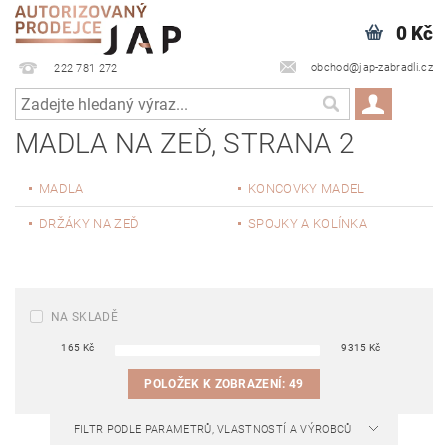
0 Kč
obchod@jap-zabradli.cz
222 781 272
MADLA NA ZEĎ
, STRANA 2
MADLA
KONCOVKY MADEL
DRŽÁKY NA ZEĎ
SPOJKY A KOLÍNKA
NA SKLADĚ
165
Kč
9315
Kč
POLOŽEK K ZOBRAZENÍ:
49
FILTR PODLE PARAMETRŮ, VLASTNOSTÍ A VÝROBCŮ