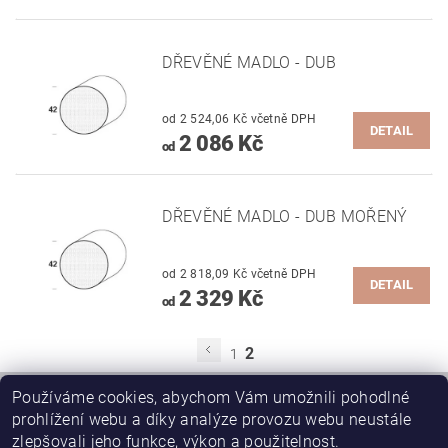
DŘEVĚNÉ MADLO - DUB
od 2 524,06 Kč včetně DPH
DETAIL
2 086 Kč
od
DŘEVĚNÉ MADLO - DUB MOŘENÝ
od 2 818,09 Kč včetně DPH
DETAIL
2 329 Kč
od
2
1
Používáme cookies, abychom Vám umožnili pohodlné
prohlížení webu a díky analýze provozu webu neustále
|
|
Stavební pouzdra JAP
SAPELI posuvné dveře do pouzdra JAP
zlepšovali jeho funkce, výkon a použitelnost.