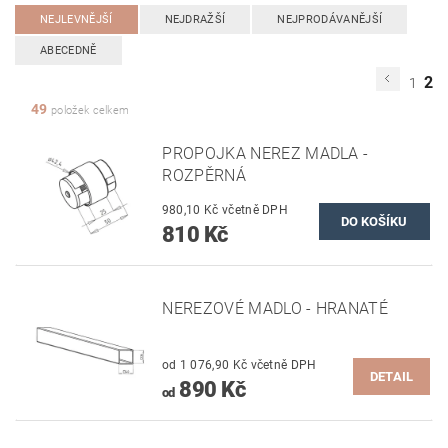
NEJLEVNĚJŠÍ
NEJDRAŽŠÍ
NEJPRODÁVANĚJŠÍ
ABECEDNĚ
2
1
49
položek celkem
PROPOJKA NEREZ MADLA -
ROZPĚRNÁ
980,10 Kč včetně DPH
810 Kč
NEREZOVÉ MADLO - HRANATÉ
od 1 076,90 Kč včetně DPH
DETAIL
890 Kč
od