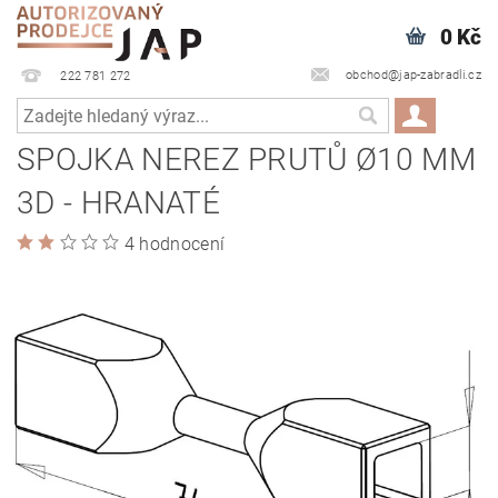
0 Kč
obchod@jap-zabradli.cz
222 781 272
SPOJKA NEREZ PRUTŮ Ø10 MM
3D - HRANATÉ
4 hodnocení