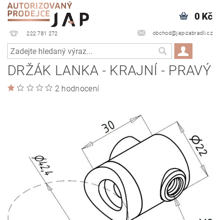
0 Kč
obchod@jap-zabradli.cz
222 781 272
DRŽÁK LANKA - KRAJNÍ - PRAVÝ
2 hodnocení