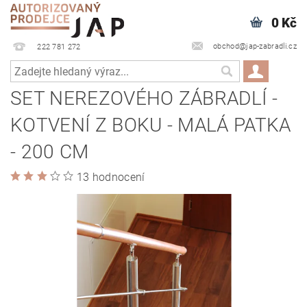
0 Kč
obchod@jap-zabradli.cz
222 781 272
SET NEREZOVÉHO ZÁBRADLÍ -
KOTVENÍ Z BOKU - MALÁ PATKA
- 200 CM
13 hodnocení