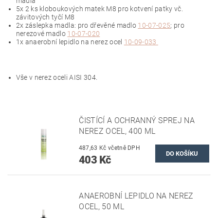
madla
5x 2 ks kloboukových matek M8 pro kotvení patky vč.
závitových tyčí M8
2x záslepka madla: pro dřevěné madlo
10-07-025
; pro
nerezové madlo
10-07-020
1x anaerobní lepidlo na nerez ocel
10-09-033
Vše v nerez oceli AISI 304.
ČISTÍCÍ A OCHRANNÝ SPREJ NA
NEREZ OCEL, 400 ML
487,63 Kč včetně DPH
403 Kč
ANAEROBNÍ LEPIDLO NA NEREZ
OCEL, 50 ML