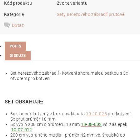
Kód produktu
Zvolte variantu
Kategorie
Sety nerezového zábradlí prutové
Dotaz
POPIS
DISKUZE
Set nerezového zábradlí - kotvení shora malou patkou s 3x
otvorem pro kotvení
SET OBSAHUJE:
3x sloupek kotvený z boku malá pata
10-10-025
pro kotvení
5x prut průměr 10 mm
5x výplň 200 cm o průměru 10 mm
10-08-002
vč. záslepek
10-07-012
200 cm vybraného madla - průměr 42 mm vč. šroubků do