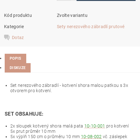
Kód produktu
Zvolte variantu
Kategorie
Sety nerezového zábradlí prutové
Dotaz
POPIS
DISKUZE
Set nerezového zábradlí - kotvení shora malou patkou s 3x
otvorem pro kotvení.
SET OBSAHUJE:
2x sloupek kotvený shora malá pata
10-10-001
pro kotvení
5x prut průměr 10 mm
5x výplň 150 cm o průměru 10 mm
10-08-002
vč. záslepek