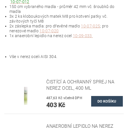
10-07-012
150 cm vybraného madla - průměr 42 mm vč. šroubků do
madla
3x 2 ks kloboukových matek M8 pro kotvení patky vč.
závitových tyčí M8
2x záslepka madla: pro dřevěné madlo
10-07-025
; pro
nerezové madlo
10-07-020
1x anaerobní lepidlo na nerez ocel
10-09-033
Vše v nerez oceli AISI 304.
ČISTÍCÍ A OCHRANNÝ SPREJ NA
NEREZ OCEL, 400 ML
487,63 Kč včetně DPH
403 Kč
ANAEROBNÍ LEPIDLO NA NEREZ