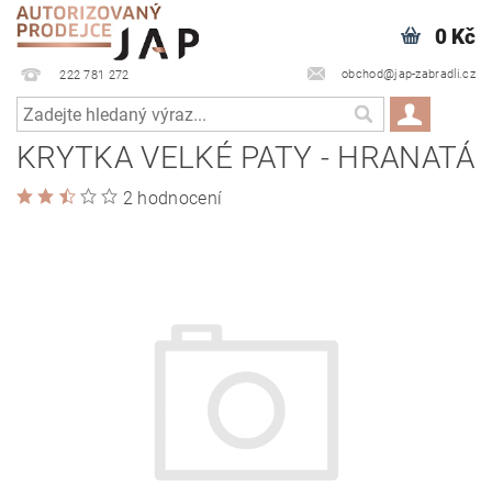
0 Kč
obchod@jap-zabradli.cz
222 781 272
KRYTKA VELKÉ PATY - HRANATÁ
2 hodnocení