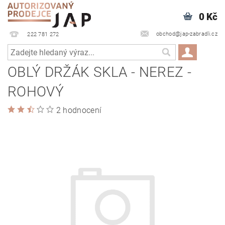
0 Kč
obchod@jap-zabradli.cz
222 781 272
OBLÝ DRŽÁK SKLA - NEREZ -
ROHOVÝ
2 hodnocení